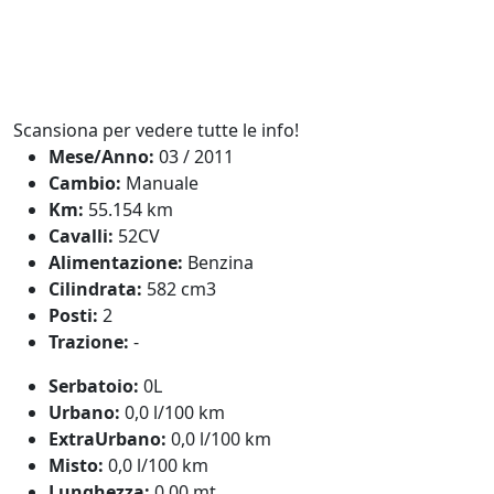
Scansiona per vedere tutte le info!
Mese/Anno:
03 / 2011
Cambio:
Manuale
Km:
55.154 km
Cavalli:
52CV
Alimentazione:
Benzina
Cilindrata:
582 cm3
Posti:
2
Trazione:
-
Serbatoio:
0L
Urbano:
0,0 l/100 km
ExtraUrbano:
0,0 l/100 km
Misto:
0,0 l/100 km
Lunghezza:
0,00 mt